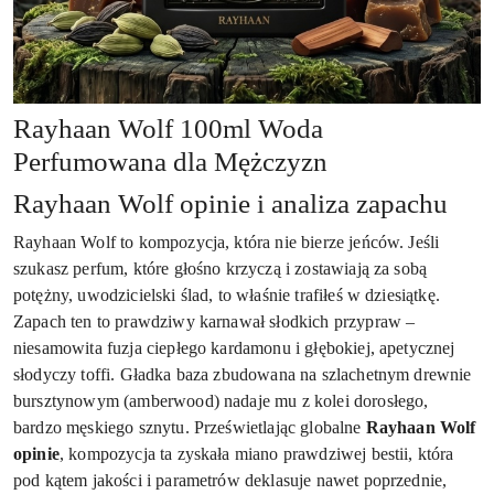
Rayhaan Wolf 100ml Woda
Perfumowana dla Mężczyzn
Rayhaan Wolf opinie i analiza zapachu
Rayhaan Wolf to kompozycja, która nie bierze jeńców. Jeśli
szukasz perfum, które głośno krzyczą i zostawiają za sobą
potężny, uwodzicielski ślad, to właśnie trafiłeś w dziesiątkę.
Zapach ten to prawdziwy karnawał słodkich przypraw –
niesamowita fuzja ciepłego kardamonu i głębokiej, apetycznej
słodyczy toffi. Gładka baza zbudowana na szlachetnym drewnie
bursztynowym (amberwood) nadaje mu z kolei dorosłego,
bardzo męskiego sznytu. Prześwietlając globalne
Rayhaan Wolf
opinie
, kompozycja ta zyskała miano prawdziwej bestii, która
pod kątem jakości i parametrów deklasuje nawet poprzednie,