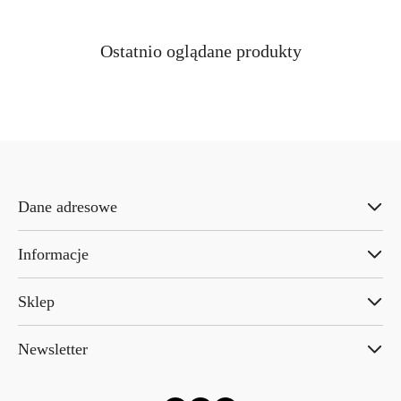
Produkty
Ostatnio oglądane produkty
Pomiń karuzelę produktów
o
statusie:
Dane adresowe
Informacje
Sklep
Newsletter