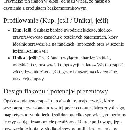
Trzymając ten flakon w dłoni, od razu wiesz, że masz do
czynienia z produktem bezkompromisowym.
Profilowanie (Kup, jeśli / Unikaj, jeśli)
Kup, jeśli:
Szukasz bardzo uwodzicielskiego, słodko-
przyprawowego zapachu o potężnych parametrach, który
idealnie sprawdzi się na randkach, imprezach oraz w sezonie
jesienno-zimowym.
Unikaj, jeśli:
Jesteś fanem wyłącznie bardzo lekkich,
morskich i cytrusowych kompozycji na lato – Wolf to zapach
zdecydowanie zbyt ciężki, gęsty i duszny na ekstremalne,
wakacyjne upały.
Design flakonu i potencjał prezentowy
Opakowanie tego zapachu to absolutny majstersztyk, który
wyznacza nowe standardy w tej półce cenowej. Mroczny design,
magnetyczne zamknięcie i solidne pudełko sprawiają, że perfumy
te wyglądają niesamowicie prestiżowo. Biorąc pod uwagę jego
powszechnie lubiany, słodko-drzewny profil, jest to genialny