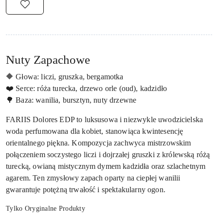
Nuty Zapachowe
🔶 Głowa: liczi, gruszka, bergamotka
❤️ Serce: róża turecka, drzewo orle (oud), kadzidło
🌳 Baza: wanilia, bursztyn, nuty drzewne
FARIIS Dolores EDP to luksusowa i niezwykle uwodzicielska
woda perfumowana dla kobiet, stanowiąca kwintesencję
orientalnego piękna. Kompozycja zachwyca mistrzowskim
połączeniem soczystego liczi i dojrzałej gruszki z królewską różą
turecką, owianą mistycznym dymem kadzidła oraz szlachetnym
agarem. Ten zmysłowy zapach oparty na ciepłej wanilii
gwarantuje potężną trwałość i spektakularny ogon.
Tylko Oryginalne Produkty