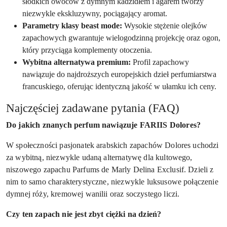
słodkich owoców z dymnym kadzidłem i agarem tworzy
niezwykle ekskluzywny, pociągający aromat.
Parametry klasy beast mode:
Wysokie stężenie olejków
zapachowych gwarantuje wielogodzinną projekcję oraz ogon,
który przyciąga komplementy otoczenia.
Wybitna alternatywa premium:
Profil zapachowy
nawiązuje do najdroższych europejskich dzieł perfumiarstwa
francuskiego, oferując identyczną jakość w ułamku ich ceny.
Najczęściej zadawane pytania (FAQ)
Do jakich znanych perfum nawiązuje FARIIS Dolores?
W społeczności pasjonatek arabskich zapachów Dolores uchodzi
za wybitną, niezwykle udaną alternatywę dla kultowego,
niszowego zapachu Parfums de Marly Delina Exclusif. Dzieli z
nim to samo charakterystyczne, niezwykle luksusowe połączenie
dymnej róży, kremowej wanilii oraz soczystego liczi.
Czy ten zapach nie jest zbyt ciężki na dzień?