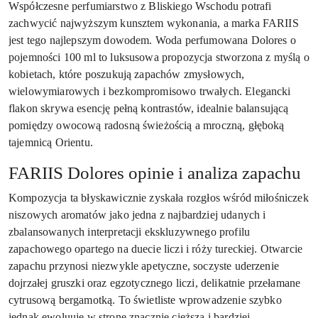
Współczesne perfumiarstwo z Bliskiego Wschodu potrafi
zachwycić najwyższym kunsztem wykonania, a marka FARIIS
jest tego najlepszym dowodem. Woda perfumowana Dolores o
pojemności 100 ml to luksusowa propozycja stworzona z myślą o
kobietach, które poszukują zapachów zmysłowych,
wielowymiarowych i bezkompromisowo trwałych. Elegancki
flakon skrywa esencję pełną kontrastów, idealnie balansującą
pomiędzy owocową radosną świeżością a mroczną, głęboką
tajemnicą Orientu.
FARIIS Dolores opinie i analiza zapachu
Kompozycja ta błyskawicznie zyskała rozgłos wśród miłośniczek
niszowych aromatów jako jedna z najbardziej udanych i
zbalansowanych interpretacji ekskluzywnego profilu
zapachowego opartego na duecie liczi i róży tureckiej. Otwarcie
zapachu przynosi niezwykle apetyczne, soczyste uderzenie
dojrzałej gruszki oraz egzotycznego liczi, delikatnie przełamane
cytrusową bergamotką. To świetliste wprowadzenie szybko
jednak ewoluuje w stronę znacznie cięższą i bardziej