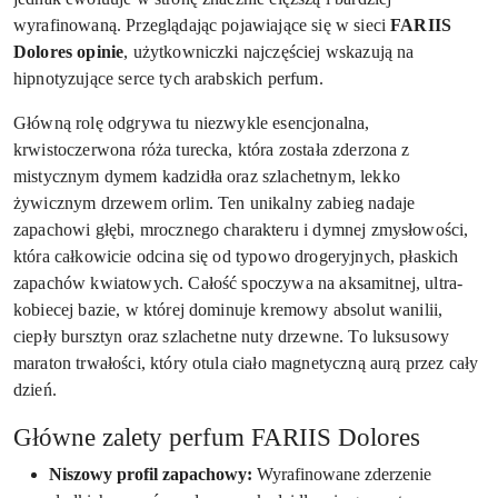
wyrafinowaną. Przeglądając pojawiające się w sieci
FARIIS
Dolores opinie
, użytkowniczki najczęściej wskazują na
hipnotyzujące serce tych arabskich perfum.
Główną rolę odgrywa tu niezwykle esencjonalna,
krwistoczerwona róża turecka, która została zderzona z
mistycznym dymem kadzidła oraz szlachetnym, lekko
żywicznym drzewem orlim. Ten unikalny zabieg nadaje
zapachowi głębi, mrocznego charakteru i dymnej zmysłowości,
która całkowicie odcina się od typowo drogeryjnych, płaskich
zapachów kwiatowych. Całość spoczywa na aksamitnej, ultra-
kobiecej bazie, w której dominuje kremowy absolut wanilii,
ciepły bursztyn oraz szlachetne nuty drzewne. To luksusowy
maraton trwałości, który otula ciało magnetyczną aurą przez cały
dzień.
Główne zalety perfum FARIIS Dolores
Niszowy profil zapachowy:
Wyrafinowane zderzenie