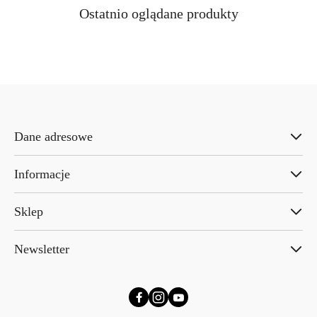
Produkty
Ostatnio oglądane produkty
Pomiń karuzelę produktów
o
statusie:
Dane adresowe
Informacje
Sklep
Newsletter