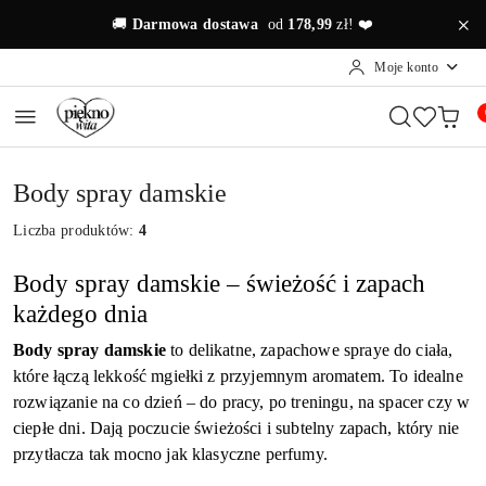
Przejdź do treści głównej
Przejdź do wyszukiwarki
Przejdź do moje konto
Przejdź do menu głównego
Przejdź do stopki
🚚
Darmowa dostawa
od
178,99
zł! ❤️
Moje konto
Body spray damskie
Liczba produktów:
4
Body spray damskie – świeżość i zapach
każdego dnia
Body spray damskie
to delikatne, zapachowe spraye do ciała,
które łączą lekkość mgiełki z przyjemnym aromatem. To idealne
rozwiązanie na co dzień – do pracy, po treningu, na spacer czy w
ciepłe dni. Dają poczucie świeżości i subtelny zapach, który nie
przytłacza tak mocno jak klasyczne perfumy.