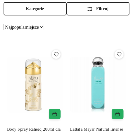
Kategorie
Filtruj
Zastosowano
Sortuj
według
sortowanie:
Najpopularniejsze.
Body Spray Raheeq 200ml dla
Lattafa Mayar Natural Intense