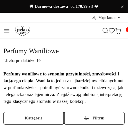
Przejdź do treści głównej
Przejdź do wyszukiwarki
Przejdź do moje konto
Przejdź do menu głównego
Przejdź do stopki
🚚
Darmowa dostawa
od
178,99
zł! ❤️
Moje konto
Perfumy Waniliowe
Liczba produktów:
10
Perfumy waniliowe to synonim przytulności, zmysłowości i
kojącego ciepła.
Wanilia to jedna z najbardziej uwielbianych nut
w perfumiarstwie – potrafi być zarówno słodka i dziewczęca, jak
i elegancka oraz tajemnicza. Znajdź swoją ulubioną interpretację
tego klasycznego aromatu w naszej kolekcji.
Kategorie
Filtruj