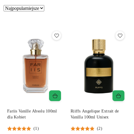
Zastosowano
Sortuj
według
sortowanie:
Najpopularniejsze.
Fariis Vanille Absolu 100ml
Riiffs Angelique Extrait de
dla Kobiet
Vanilla 100ml Unisex
(1)
(2)