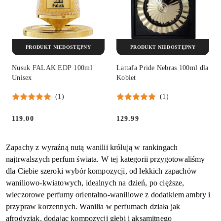
PRODUKT NIEDOSTĘPNY
PRODUKT NIEDOSTĘPNY
Nusuk FALAK EDP 100ml
Lattafa Pride Nebras 100ml dla
Unisex
Kobiet
(1)
(1)
119.00
129.99
Cena:
Cena:
Zapachy z wyraźną nutą wanilii królują w rankingach
najtrwalszych perfum świata. W tej kategorii przygotowaliśmy
dla Ciebie szeroki wybór kompozycji, od lekkich zapachów
waniliowo-kwiatowych, idealnych na dzień, po cięższe,
wieczorowe perfumy orientalno-waniliowe z dodatkiem ambry i
przypraw korzennych. Wanilia w perfumach działa jak
afrodyzjak, dodając kompozycji głębi i aksamitnego