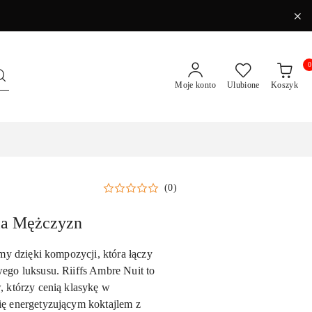
0
Moje konto
Ulubione
Koszyk
(0)
dla Mężczyzn
my dzięki kompozycji, która łączy
go luksusu. Riiffs Ambre Nuit to
 którzy cenią klasykę w
ę energetyzującym koktajlem z