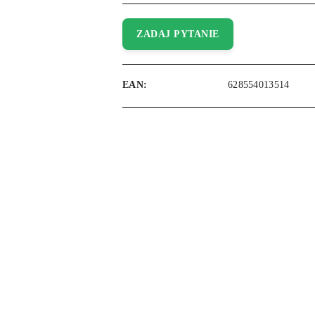
ZADAJ PYTANIE
EAN:
628554013514