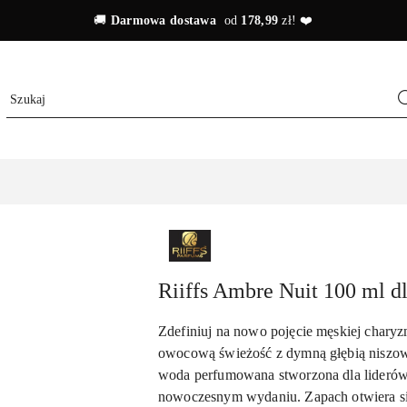
🚚
Darmowa dostawa
od
178,99
zł! ❤️
RIIFFS
Riiffs Ambre Nuit 100 ml 
Zdefiniuj na nowo pojęcie męskiej charyz
owocową świeżość z dymną głębią niszowe
woda perfumowana stworzona dla liderów,
nowoczesnym wydaniu. Zapach otwiera si