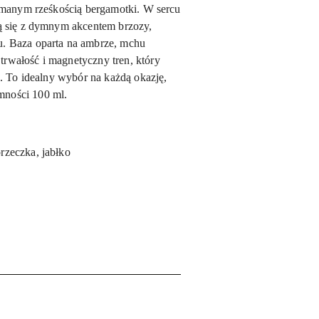
łamanym rześkością bergamotki. W sercu
ją się z dymnym akcentem brzozy,
u. Baza oparta na ambrze, mchu
rwałość i magnetyczny tren, który
e. To idealny wybór na każdą okazję,
mności 100 ml.
rzeczka, jabłko