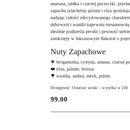
ananasa, jabłka i czarnej porzeczki, prze
zapachu szlachetny jaśmin i róża spotyka
nadając całości zdecydowanego charakter
dębowym i wanilii zapewnia niesamowitą t
idealnie podkreśla prestiż i pewność siebi
zamknięty w luksusowym flakonie o poje
Nuty Zapachowe
🔶 bergamotka, cytryna, ananas, czarna po
❤️ róża, jaśmin, brzoza
🌳 wanilia, ambra, mech, piżmo
Dostępność:
Ostatnie sztuki – wysyłka w 24h
cena:
99.00