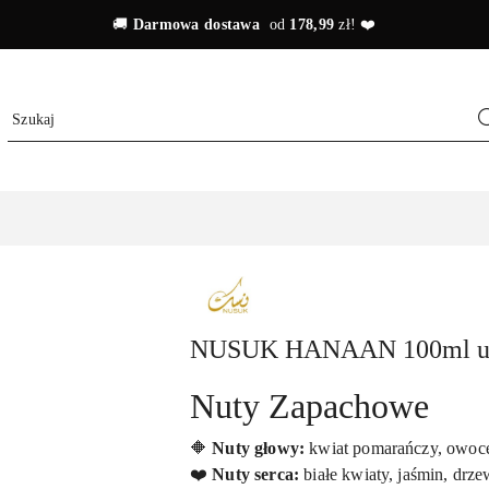
🚚
Darmowa dostawa
od
178,99
zł! ❤️
NUSUK
NUSUK HANAAN 100ml un
Nuty Zapachowe
🔶
Nuty głowy:
kwiat pomarańczy, owoc
❤️
Nuty serca:
białe kwiaty, jaśmin, drz