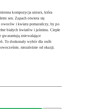
mienna kompozycja unisex, która
letni sen. Zapach otwiera się
, owoców i kwiatu pomarańczy, by po
ełne białych kwiatów i jaśminu. Ciepłe
ie gwarantują zniewalające
eń. To doskonały wybór dla osób
nowocześnie, niezależnie od okazji.