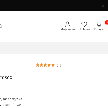
0
Moje konto
Ulubione
Koszyk
(1)
isex
e, mandarynka
ewo sandałowe