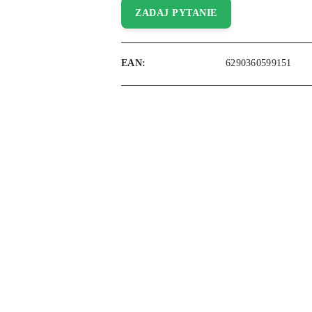
ZADAJ PYTANIE
EAN:
6290360599151