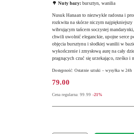
🌳
Nuty bazy:
bursztyn, wanilia
Nusuk Hanaan to niezwykle radosna i pro
rozkwita na skórze niczym najpiękniejszy 
wibrującym tańcem soczystej mandarynki
chwili uwolnić eleganckie, upojne serce p
objęcia bursztynu i słodkiej wanilii w baz
wykończenie i zmysłową aurę na cały dzi
pragnących czuć się urzekająco, rześko i 
Dostępność:
Ostatnie sztuki – wysyłka w 24h
Cena:
79.00
Rabat:
Cena regularna:
99.99
-21%