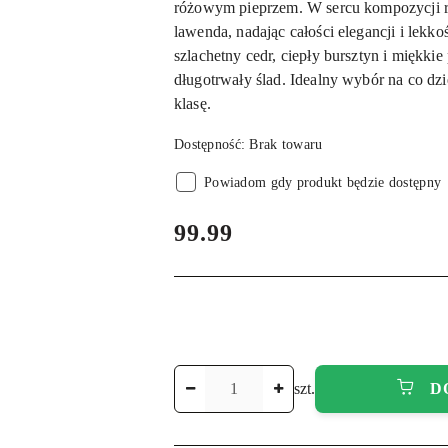
różowym pieprzem. W sercu kompozycji ro
lawenda, nadając całości elegancji i lekk
szlachetny cedr, ciepły bursztyn i miękki
długotrwały ślad. Idealny wybór na co dzi
klasę.
Dostępność:
Brak towaru
Powiadom gdy produkt będzie dostępny
cena:
99.99
Ilość
szt.
D