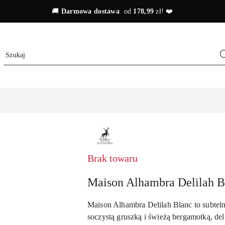
🚚
Darmowa dostawa
od
178,99
zł! ❤️
MAISON
ALHAMBRA
Brak towaru
Maison Alhambra Delilah 
Maison Alhambra Delilah Blanc to subtelny
soczystą gruszką i świeżą bergamotką, de