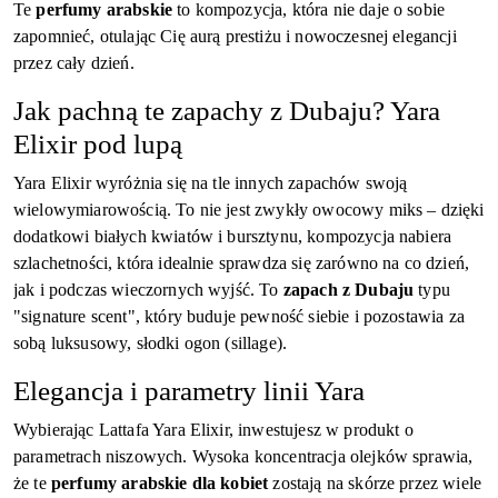
Te
perfumy arabskie
to kompozycja, która nie daje o sobie
zapomnieć, otulając Cię aurą prestiżu i nowoczesnej elegancji
przez cały dzień.
Jak pachną te zapachy z Dubaju? Yara
Elixir pod lupą
Yara Elixir wyróżnia się na tle innych zapachów swoją
wielowymiarowością. To nie jest zwykły owocowy miks – dzięki
dodatkowi białych kwiatów i bursztynu, kompozycja nabiera
szlachetności, która idealnie sprawdza się zarówno na co dzień,
jak i podczas wieczornych wyjść. To
zapach z Dubaju
typu
"signature scent", który buduje pewność siebie i pozostawia za
sobą luksusowy, słodki ogon (sillage).
Elegancja i parametry linii Yara
Wybierając Lattafa Yara Elixir, inwestujesz w produkt o
parametrach niszowych. Wysoka koncentracja olejków sprawia,
że te
perfumy arabskie dla kobiet
zostają na skórze przez wiele