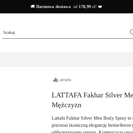
🚚
Darmowa dostawa
od
178,99
zł! ❤️
LATTAFA
LATTAFA Fakhar Silver Me
Mężczyzn
Lattafa Fakhar Silver Men Body Spray to
przenosi ikoniczną elegancję bestsellero
odświeżającego sprayu. Kompozycja otwi