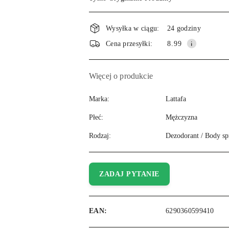
Wysyłka w ciągu:
24 godziny
Cena przesyłki:
8.99
Więcej o produkcie
Marka:
Lattafa
Płeć:
Mężczyzna
Rodzaj:
Dezodorant / Body sp
ZADAJ PYTANIE
EAN:
6290360599410