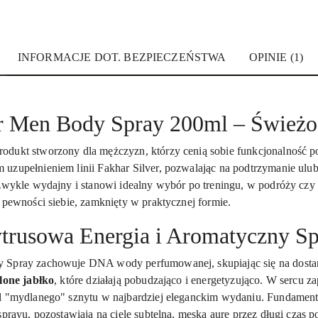
INFORMACJE DOT. BEZPIECZEŃSTWA
OPINIE (1)
er Men Body Spray 200ml – Świeżo
rodukt stworzony dla mężczyzn, którzy cenią sobie funkcjonalność p
uzupełnieniem linii Fakhar Silver, pozwalając na podtrzymanie ulub
iezwykle wydajny i stanowi idealny wybór po treningu, w podróży cz
 pewności siebie, zamknięty w praktycznej formie.
trusowa Energia i Aromatyczny S
y Spray zachowuje DNA wody perfumowanej, skupiając się na dosta
elone jabłko
, które działają pobudzająco i energetyzująco. W sercu 
al "mydlanego" sznytu w najbardziej eleganckim wydaniu. Fundamen
sprayu, pozostawiają na ciele subtelną, męską aurę przez długi czas po