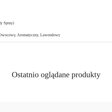
y Spray)
 Owocowy, Aromatyczny, Lawendowy
Produkty
Ostatnio oglądane produkty
o
statusie: