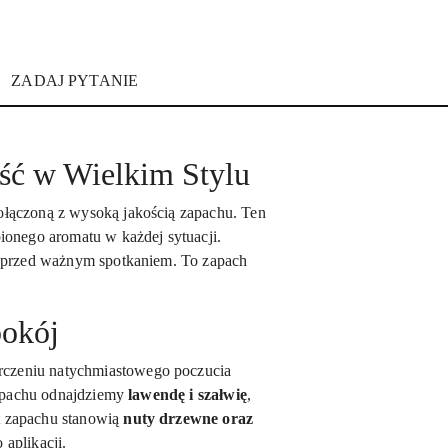
ZADAJ PYTANIE
ść w Wielkim Stylu
ołączoną z wysoką jakością zapachu. Ten
ionego aromatu w każdej sytuacji.
y przed ważnym spotkaniem. To zapach
pokój
rczeniu natychmiastowego poczucia
zapachu odnajdziemy
lawendę i szałwię
,
t zapachu stanowią
nuty drzewne oraz
 aplikacji.