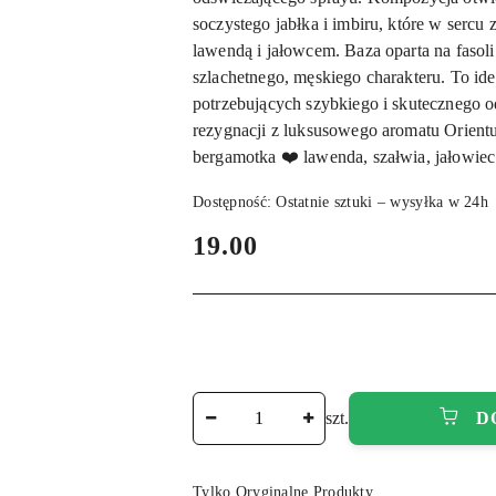
soczystego jabłka i imbiru, które w serc
lawendą i jałowcem. Baza oparta na fasoli 
szlachetnego, męskiego charakteru. To id
potrzebujących szybkiego i skutecznego o
rezygnacji z luksusowego aromatu Orientu
bergamotka ❤️ lawenda, szałwia, jałowiec 
Dostępność:
Ostatnie sztuki – wysyłka w 24h
cena:
19.00
Ilość
szt.
D
Tylko Oryginalne Produkty