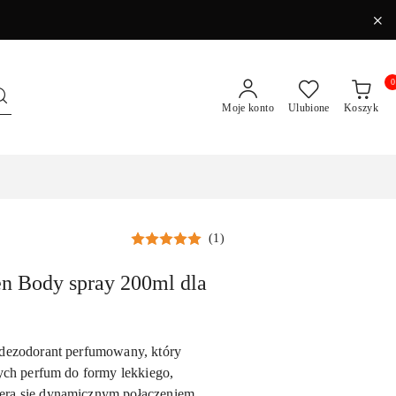
0
Moje konto
Ulubione
Koszyk
(1)
n Body spray 200ml dla
 dezodorant perfumowany, który
wych perfum do formy lekkiego,
era się dynamicznym połączeniem