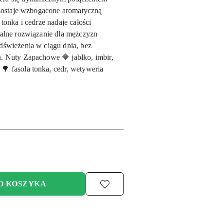
u zostaje wzbogacone aromatyczną
tonka i cedrze nadaje całości
ealne rozwiązanie dla mężczyzn
dświeżenia w ciągu dnia, bez
. Nuty Zapachowe 🔶 jabłko, imbir,
🌳 fasola tonka, cedr, wetyweria
O KOSZYKA