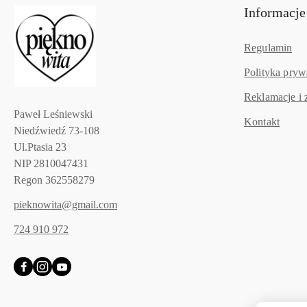
Informacje
Regulamin
Polityka pryw
Reklamacje i 
Paweł Leśniewski
Kontakt
Niedźwiedź 73-108
Ul.Ptasia 23
NIP 2810047431
Regon 362558279
pieknowita@gmail.com
724 910 972