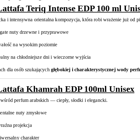
Lattafa Teriq Intense EDP 100 ml Uni
ka i intensywna orientalna kompozycja, która robi wrażenie już od p
gate nuty drzewne i przyprawowe
wałość na wysokim poziomie
ealny na chłodniejsze dni i wieczorne wyjścia
ach dla osób szukających
głębokiej i charakterystycznej wody per
Lattafa Khamrah EDP 100ml Unisex
wśród perfum arabskich — ciepły, słodki i elegancki.
ientalne nuty zmysłowe
raźna projekcja
iwersalny charakter