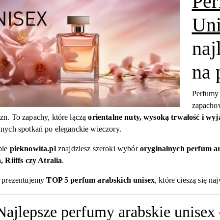
Per
Uni
naj
na 
Perfumy 
zapachow
n. To zapachy, które łączą
orientalne nuty, wysoką trwałość i wy
nych spotkań po eleganckie wieczory.
pie
pieknowita.pl
znajdziesz szeroki wybór
oryginalnych perfum ar
, Riiffs czy Atralia
.
j prezentujemy
TOP 5 perfum arabskich unisex
, które cieszą się 
Najlepsze perfumy arabskie unisex