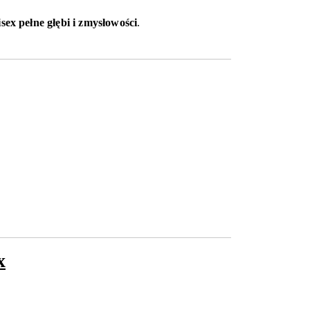
ex pełne głębi i zmysłowości
.
x