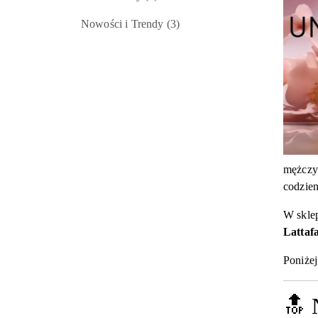
Nowości i Trendy
(3)
mężczyz
codzien
W skle
Lattafa
Poniże
🔝 