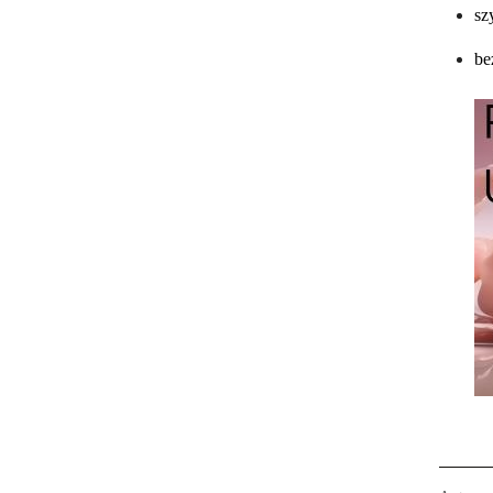
sz
be