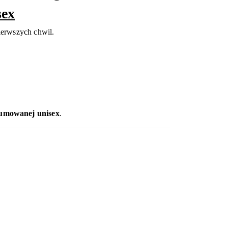
sex
ierwszych chwil.
fumowanej unisex
.