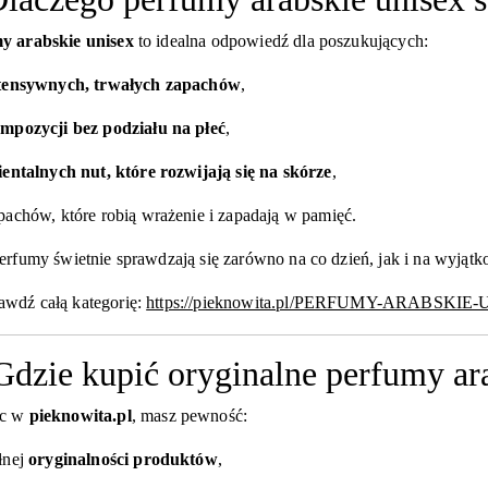
y arabskie unisex
to idealna odpowiedź dla poszukujących:
tensywnych, trwałych zapachów
,
mpozycji bez podziału na płeć
,
ientalnych nut, które rozwijają się na skórze
,
pachów, które robią wrażenie i zapadają w pamięć.
erfumy świetnie sprawdzają się zarówno na co dzień, jak i na wyjątk
awdź całą kategorię:
https://pieknowita.pl/PERFUMY-ARABSKIE
Gdzie kupić oryginalne perfumy ar
ąc w
pieknowita.pl
, masz pewność:
łnej
oryginalności produktów
,