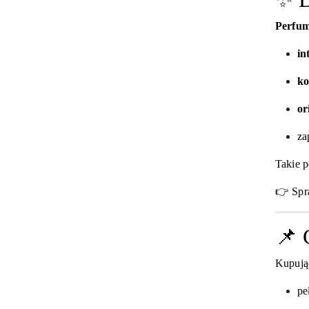
Perfum
in
ko
or
za
Takie p
👉 Spr
📌 
Kupuj
pe