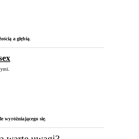
ścią a głębią
.
sex
wymi.
le wyróżniającego się
.
ą warte uwagi?