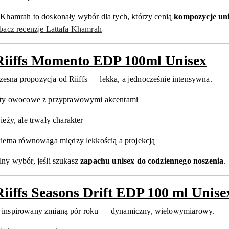
 Khamrah to doskonały wybór dla tych, którzy cenią
kompozycje unis
obacz recenzje Lattafa Khamrah
Riiffs Momento EDP 100ml Unisex
sna propozycja od Riiffs — lekka, a jednocześnie intensywna.
ty owocowe z przyprawowymi akcentami
ieży, ale trwały charakter
ietna równowaga między lekkością a projekcją
lny wybór, jeśli szukasz
zapachu unisex do codziennego noszenia
.
Riiffs Seasons Drift EDP 100 ml Unise
 inspirowany zmianą pór roku — dynamiczny, wielowymiarowy.