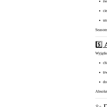
św
ci
un
Seasons
5️⃣
Wyjątk
ch
tr
do
Absolut
✨ D