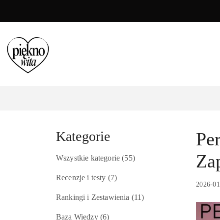
Przejdź do treści głównej
Przejdź do wyszukiwarki
Przejdź do moje konto
Przejdź do menu głównego
Przejdź do stopki
Kategorie
Pe
Za
Wszystkie kategorie
(55)
Recenzje i testy
(7)
2026-01
Rankingi i Zestawienia
(11)
Baza Wiedzy
(6)