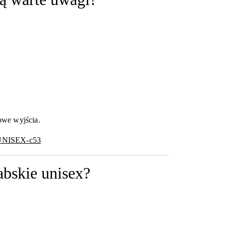
owe wyjścia.
-UNISEX-c53
abskie unisex?