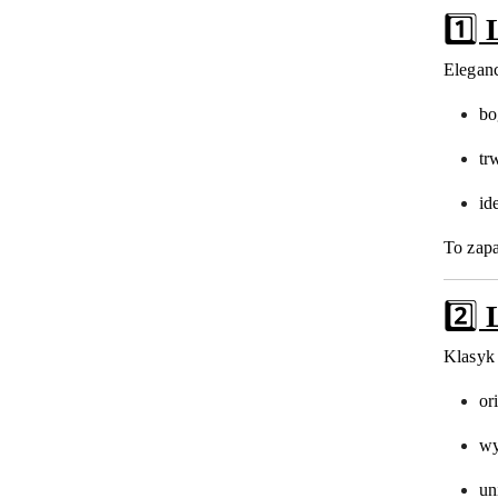
1️⃣
Eleganc
bo
tr
id
To zap
2️⃣
Klasyk 
or
wy
un