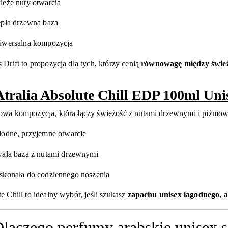
ieże nuty otwarcia
epła drzewna baza
iwersalna kompozycja
 Drift to propozycja dla tych, którzy cenią
równowagę między świeżo
Atralia Absolute Chill EDP 100ml Uni
owa kompozycja, która łączy świeżość z nutami drzewnymi i piżmo
łodne, przyjemne otwarcie
wała baza z nutami drzewnymi
skonała do codziennego noszenia
e Chill to idealny wybór, jeśli szukasz
zapachu unisex łagodnego, a
laczego perfumy arabskie unisex s