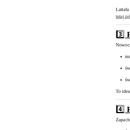
Lattafa
tutaj z
3️⃣
Nowocze
nu
św
św
To idea
4️⃣
Zapach