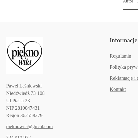
Autor:
Informacje
Regulamin
Polityka pryw
Reklamacje i 
Paweł Leśniewski
Kontakt
Niedźwiedź 73-108
Ul.Ptasia 23
NIP 2810047431
Regon 362558279
pieknowita@gmail.com
724 910 972