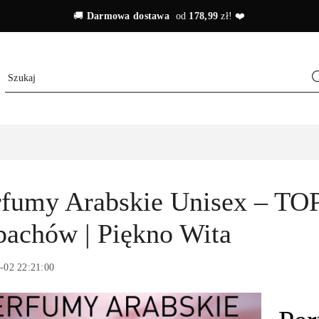
🚚
Darmowa dostawa
od
178,99
zł! ❤️
rfumy Arabskie Unisex – TOP
pachów | Piękno Wita
-02 22:21:00