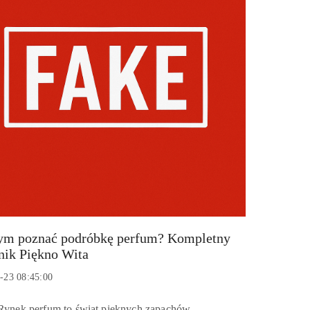
ym poznać podróbkę perfum? Kompletny
nik Piękno Wita
:
-23 08:45:00
:
Rynek perfum to świat pięknych zapachów,