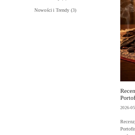
Nowości i Trendy
(3)
Recen
Tytuł
Porto
artykułu
Data
2026-05
dodania
Treść
Recenzj
artykuł
Portofi