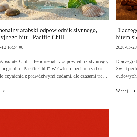
enalny arabski odpowiednik słynnego,
Dlaczego
Tytuł
yjnego hitu "Pacific Chill"
hitem si
:
artykułu:
Data
-12 18:34:00
2026-03-29
:
dodania:
Treść
 Absolute Chill – Fenomenalny odpowiednik słynnego,
Dlaczego t
u:
artykułu:
nego hitu "Pacific Chill" W świecie perfum rzadko
Świat perf
 czynienia z prawdziwymi cudami, ale czasami trafia
oudowych k
kon, który brutalnie weryfikuje sens przepłacania za
zasady gr
...
społecznoś
Więcej