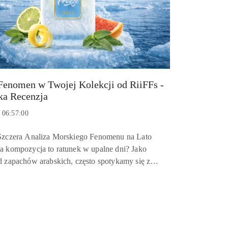
Fenomen w Twojej Kolekcji od RiiFFs -
ka Recenzja
 06:57:00
 Szczera Analiza Morskiego Fenomenu na Lato
a kompozycja to ratunek w upalne dni? Jako
d zapachów arabskich, często spotykamy się z
 letnie rozwiązania, które nie znikają po godzinie
i. Ta ni...