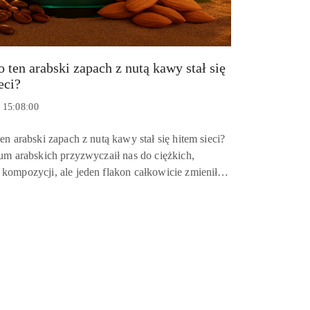
 ten arabski zapach z nutą kawy stał się
eci?
 15:08:00
en arabski zapach z nutą kawy stał się hitem sieci?
um arabskich przyzwyczaił nas do ciężkich,
ompozycji, ale jeden flakon całkowicie zmienił
y. Mowa o zapachu, który szturmem zdobył media
ciowe, of...