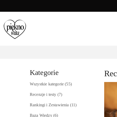
Przejdź do treści głównej
Przejdź do wyszukiwarki
Przejdź do moje konto
Przejdź do menu głównego
Przejdź do stopki
Kategorie
Rec
Wszystkie kategorie
(55)
Recenzje i testy
(7)
Rankingi i Zestawienia
(11)
Baza Wiedzy
(6)