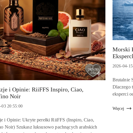
Morski 
Tytuł
Eksperc
artykułu:
Data
2026-04-15
dodania:
Treść
Brutalnie
artykułu:
Dlaczego t
zje i Opinie: RiiFFS Inspiro, Ciao,
eksperci o
fino Noir
:
pytaniem o
-03 20:55:00
od aplikacj
Więcej
:
e i Opinie: Ukryte perełki RiiFFS (Inspiro, Ciao,
u:
no Noir) Szukasz luksusowo pachnących arabskich