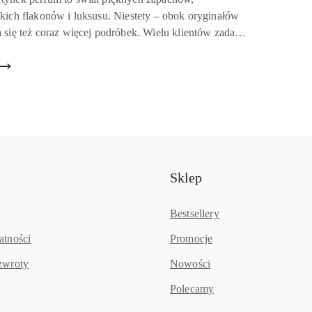
u:
kich flakonów i luksusu. Niestety – obok oryginałów
 się też coraz więcej podróbek. Wielu klientów zadaje
ytanie: jak rozpoznać, czy kupione perfu...
Sklep
Bestsellery
atności
Promocje
zwroty
Nowości
Polecamy