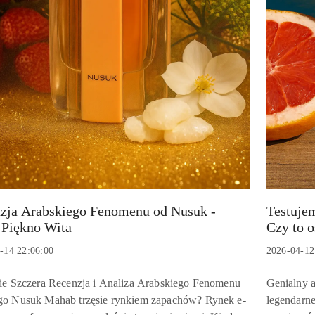
zja Arabskiego Fenomenu od Nusuk -
Testuje
Tytuł
 Piękno Wita
Czy to o
:
artykułu:
Data
-14 22:06:00
2026-04-12
:
dodania:
Treść
ie Szczera Recenzja i Analiza Arabskiego Fenomenu
Genialny a
u:
artykułu:
go Nusuk Mahab trzęsie rynkiem zapachów? Rynek e-
legendarne