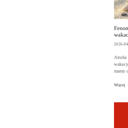
Fenom
Tytuł
wakac
artykułu
Data
2026-04
dodania
Treść
Atralia
artykuł
wakacyj
mamy do
się fla
logotyp
Więcej