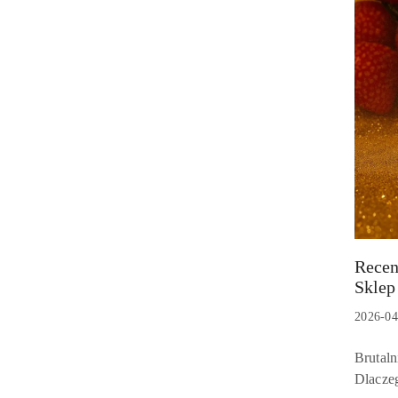
Recen
Tytuł
Sklep
artykułu
Data
2026-04
dodania
Treść
Brutaln
artykuł
Dlacze