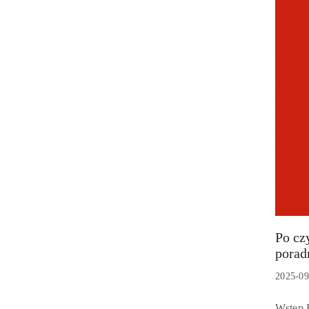
Po cz
Tytuł
porad
artykułu
Data
2025-09
dodania
Treść
Wstęp 