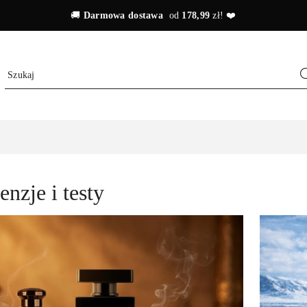
🚚
Darmowa dostawa
od
178,99
zł! ❤️
enzje i testy