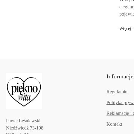
artykuł
eleganc
pojawia
sobie p
Więcej
Informacje
Regulamin
Polityka pryw
Reklamacje i 
Paweł Leśniewski
Kontakt
Niedźwiedź 73-108