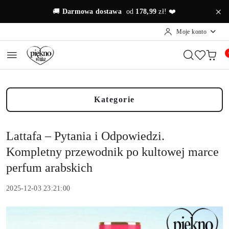
Przejdź do treści głównej
Przejdź do wyszukiwarki
Przejdź do moje konto
Przejdź do menu głównego
Przejdź do stopki
🚚
Darmowa dostawa
od
178,99
zł! ❤️
Moje konto
Kategorie
Lattafa – Pytania i Odpowiedzi.
Kompletny przewodnik po kultowej marce
perfum arabskich
2025-12-03 23:21:00