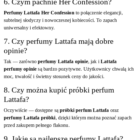
6. Czym pachnie Her Confession?
Perfumy Lattafa Her Confession
to połączenie elegancji,
subtelnej słodyczy i nowoczesnej kobiecości. To zapach
uniwersalny i efektowny.
7. Czy perfumy Lattafa mają dobre
opinie?
Tak — zarówno
perfumy Lattafa opinie
, jak i
Lattafa
perfumy opinie
są bardzo pozytywne. Użytkownicy chwalą ich
moc, trwałość i świetny stosunek ceny do jakości.
8. Czy można kupić próbki perfum
Lattafa?
Oczywiście — dostępne są
próbki perfum Lattafa
oraz
perfumy Lattafa próbki
, dzięki którym można poznać zapach
przed zakupem pełnego flakonu.
9. Jakie są najlepsze perfumy Lattafa?