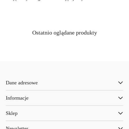
Produkty
Ostatnio oglądane produkty
Pomiń karuzelę produktów
o
statusie:
Dane adresowe
Informacje
Sklep
Newsletter