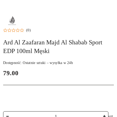
ARD
AL
ZAAFARAN
(0)
Ard Al Zaafaran Majd Al Shabab Sport
EDP 100ml Męski
Dostępność:
Ostatnie sztuki – wysyłka w 24h
cena:
79.00
Ilość
szt.